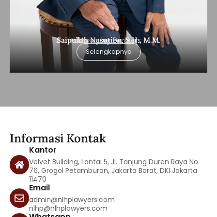
Saipullah Nasution, S.H., M.M.
Managing Partners
Selengkapnya
Informasi Kontak
Kantor
Velvet Building, Lantai 5, Jl. Tanjung Duren Raya No.
76, Grogol Petamburan, Jakarta Barat, DKI Jakarta
11470
Email
admin@nlhplawyers.com
nlhp@nlhplawyers.com
Whatsapp